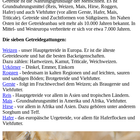
Getreide ist die Nahrungsgrundlage der Menschheit. Es ist
Grundnahrungsmittel (Reis, Weizen, Mais, Hirse, Roggen,
Hafer) und auch Viehfutter (vor allem Gerste, Hafer, Mais,
Triticale). Getreide sind Zuchtformen von Süßgräsern. Im Nahen
Osten ist der Getreideanbau seit mehr als 10.000 Jahren bekannt. In
Mittel- und Westeuropa verbreitete er sich vor etwa 7.000 Jahren.
Die sieben Getreidegattungen:
Weizen
- unser Hauptgetreide in Europa. Er ist die älteste
Getreidesorte und hat die besten Backeigenschaften.
Dazu zählen: Hartweizen, Kamut, Triticale, Weichweizen.
Urkörner
– Dinkel, Emmer, Einkorn
Roggen
- bedeutsam in kalten Regionen und auf leichten, sauren
und sandigen Böden; Brotgetreide und Viehfutter.
Gerste
- folgt im Fruchtwechsel dem Weizen; als Braugerste und
Viehfutter.
Reis
- Hauptgetreide vor allem in Asien und tropischen Ländern.
Mais
- Grundnahrungsmittel in Amerika und Afrika, Viehfutter.
Hirse
- vor allem in Afrika und Asien. Dazu gehören unter anderem
Sorghum und Teff.
Hafer
- das europäische Urgetreide, vor allem für Haferflocken und
Viehfutter.