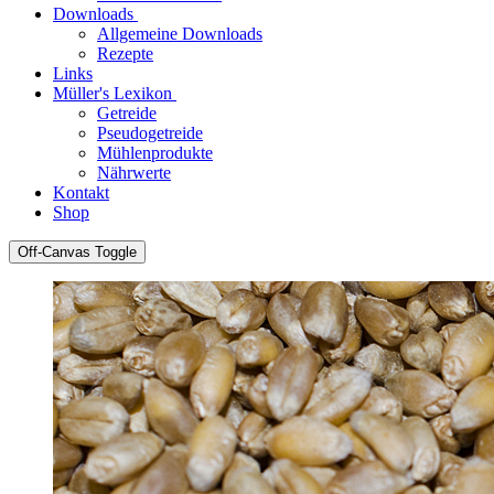
Downloads
Allgemeine Downloads
Rezepte
Links
Müller's Lexikon
Getreide
Pseudogetreide
Mühlenprodukte
Nährwerte
Kontakt
Shop
Off-Canvas Toggle