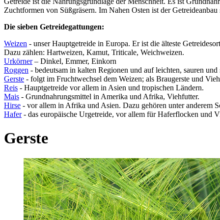
Getreide ist die Nahrungsgrundlage der Menschheit. Es ist Grundnahru
Zuchtformen von Süßgräsern. Im Nahen Osten ist der Getreideanbau sei
Die sieben Getreidegattungen:
Weizen
- unser Hauptgetreide in Europa. Er ist die älteste Getreideso
Dazu zählen: Hartweizen, Kamut, Triticale, Weichweizen.
Urkörner
– Dinkel, Emmer, Einkorn
Roggen
- bedeutsam in kalten Regionen und auf leichten, sauren und 
Gerste
- folgt im Fruchtwechsel dem Weizen; als Braugerste und Vieh
Reis
- Hauptgetreide vor allem in Asien und tropischen Ländern.
Mais
- Grundnahrungsmittel in Amerika und Afrika, Viehfutter.
Hirse
- vor allem in Afrika und Asien. Dazu gehören unter anderem 
Hafer
- das europäische Urgetreide, vor allem für Haferflocken und Vi
Gerste