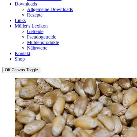
Downloads
Allgemeine Downloads
Rezepte
Links
Müller's Lexikon
Getreide
Pseudogetreide
Mühlenprodukte
Nährwerte
Kontakt
Shop
Off-Canvas Toggle