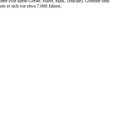
er (vor allem Gerste, Hafer, Mais, Triticale). Getreide sind
te er sich vor etwa 7.000 Jahren.