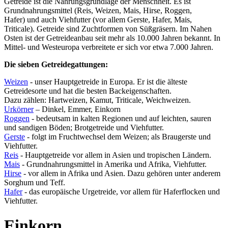
Getreide ist die Nahrungsgrundlage der Menschheit. Es ist
Grundnahrungsmittel (Reis, Weizen, Mais, Hirse, Roggen,
Hafer) und auch Viehfutter (vor allem Gerste, Hafer, Mais,
Triticale). Getreide sind Zuchtformen von Süßgräsern. Im Nahen
Osten ist der Getreideanbau seit mehr als 10.000 Jahren bekannt. In
Mittel- und Westeuropa verbreitete er sich vor etwa 7.000 Jahren.
Die sieben Getreidegattungen:
Weizen
- unser Hauptgetreide in Europa. Er ist die älteste
Getreidesorte und hat die besten Backeigenschaften.
Dazu zählen: Hartweizen, Kamut, Triticale, Weichweizen.
Urkörner
– Dinkel, Emmer, Einkorn
Roggen
- bedeutsam in kalten Regionen und auf leichten, sauren
und sandigen Böden; Brotgetreide und Viehfutter.
Gerste
- folgt im Fruchtwechsel dem Weizen; als Braugerste und
Viehfutter.
Reis
- Hauptgetreide vor allem in Asien und tropischen Ländern.
Mais
- Grundnahrungsmittel in Amerika und Afrika, Viehfutter.
Hirse
- vor allem in Afrika und Asien. Dazu gehören unter anderem
Sorghum und Teff.
Hafer
- das europäische Urgetreide, vor allem für Haferflocken und
Viehfutter.
Einkorn