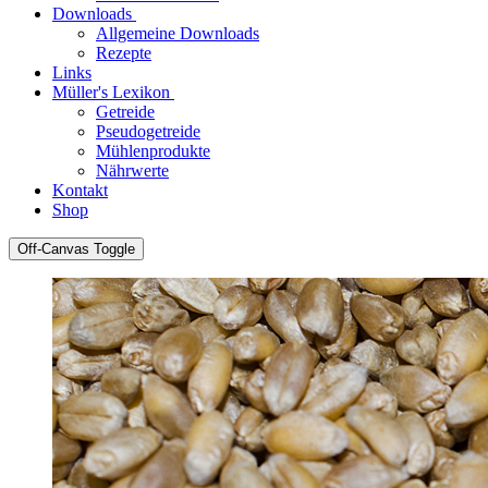
Downloads
Allgemeine Downloads
Rezepte
Links
Müller's Lexikon
Getreide
Pseudogetreide
Mühlenprodukte
Nährwerte
Kontakt
Shop
Off-Canvas Toggle