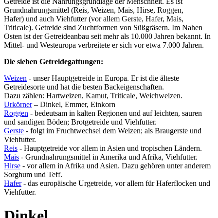
Getreide ist die Nahrungsgrundlage der Menschheit. Es ist
Grundnahrungsmittel (Reis, Weizen, Mais, Hirse, Roggen,
Hafer) und auch Viehfutter (vor allem Gerste, Hafer, Mais,
Triticale). Getreide sind Zuchtformen von Süßgräsern. Im Nahen
Osten ist der Getreideanbau seit mehr als 10.000 Jahren bekannt. In
Mittel- und Westeuropa verbreitete er sich vor etwa 7.000 Jahren.
Die sieben Getreidegattungen:
Weizen
- unser Hauptgetreide in Europa. Er ist die älteste
Getreidesorte und hat die besten Backeigenschaften.
Dazu zählen: Hartweizen, Kamut, Triticale, Weichweizen.
Urkörner
– Dinkel, Emmer, Einkorn
Roggen
- bedeutsam in kalten Regionen und auf leichten, sauren
und sandigen Böden; Brotgetreide und Viehfutter.
Gerste
- folgt im Fruchtwechsel dem Weizen; als Braugerste und
Viehfutter.
Reis
- Hauptgetreide vor allem in Asien und tropischen Ländern.
Mais
- Grundnahrungsmittel in Amerika und Afrika, Viehfutter.
Hirse
- vor allem in Afrika und Asien. Dazu gehören unter anderem
Sorghum und Teff.
Hafer
- das europäische Urgetreide, vor allem für Haferflocken und
Viehfutter.
Dinkel