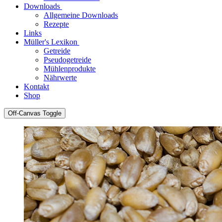
Downloads
Allgemeine Downloads
Rezepte
Links
Müller's Lexikon
Getreide
Pseudogetreide
Mühlenprodukte
Nährwerte
Kontakt
Shop
Off-Canvas Toggle