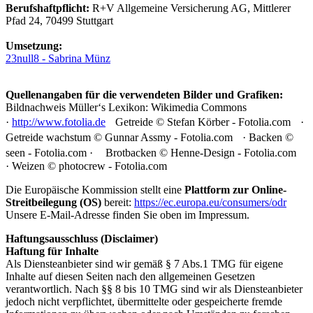
Berufshaftpflicht:
R+V Allgemeine Versicherung AG, Mittlerer
Pfad 24, 70499 Stuttgart
Umsetzung:
23null8 - Sabrina Münz
Quellenangaben für die verwendeten Bilder und Grafiken:
Bildnachweis Müller‘s Lexikon: Wikimedia Commons
·
http://www.fotolia.de
Getreide © Stefan Körber - Fotolia.com ·
Getreide wachstum © Gunnar Assmy - Fotolia.com · Backen ©
seen - Fotolia.com · Brotbacken © Henne-Design - Fotolia.com
· Weizen © photocrew - Fotolia.com
Die Europäische Kommission stellt eine
Plattform zur Online-
Streitbeilegung (OS)
bereit:
https://ec.europa.eu/consumers/odr
Unsere E-Mail-Adresse finden Sie oben im Impressum.
Haftungsausschluss (Disclaimer)
Haftung für Inhalte
Als Diensteanbieter sind wir gemäß § 7 Abs.1 TMG für eigene
Inhalte auf diesen Seiten nach den allgemeinen Gesetzen
verantwortlich. Nach §§ 8 bis 10 TMG sind wir als Diensteanbieter
jedoch nicht verpflichtet, übermittelte oder gespeicherte fremde