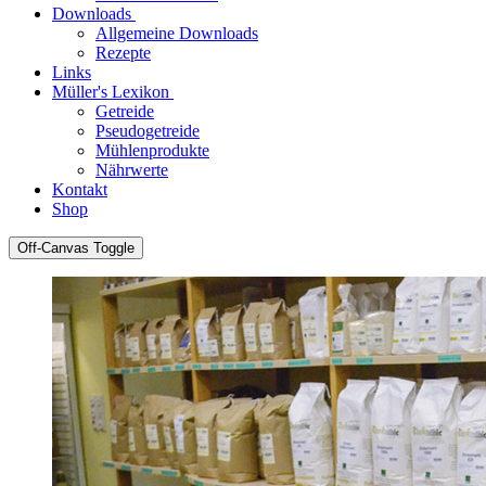
Downloads
Allgemeine Downloads
Rezepte
Links
Müller's Lexikon
Getreide
Pseudogetreide
Mühlenprodukte
Nährwerte
Kontakt
Shop
Off-Canvas Toggle