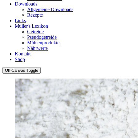
Downloads
Allgemeine Downloads
Rezepte
Links
Müller's Lexikon
Getreide
Pseudogetreide
Mühlenprodukte
Nährwerte
Kontakt
Shop
Off-Canvas Toggle