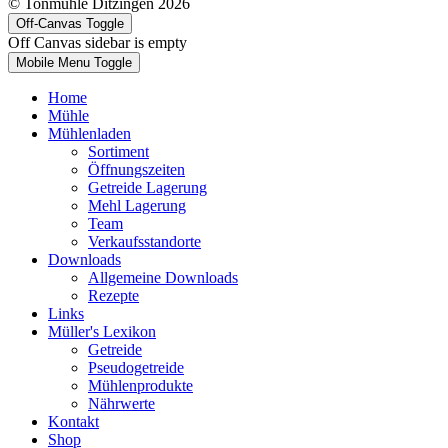
© Tonmühle Ditzingen 2026
Off-Canvas Toggle
Off Canvas sidebar is empty
Mobile Menu Toggle
Home
Mühle
Mühlenladen
Sortiment
Öffnungszeiten
Getreide Lagerung
Mehl Lagerung
Team
Verkaufsstandorte
Downloads
Allgemeine Downloads
Rezepte
Links
Müller's Lexikon
Getreide
Pseudogetreide
Mühlenprodukte
Nährwerte
Kontakt
Shop