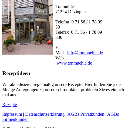
Tonmühle 1
71254 Ditzingen
Telefon 0 71 56 / 1 78 09
30
Telefax 0 71 56 / 1 78 09
330
E-
Mail
info@tonmuehle.de
Web
www.tonmuehle.de
Rezeptideen
Wir aktualisieren regelmäßig unsere Rezepte. Hier finden Sie jede
Menge Anregungen zu unseren Produkten, probieren Sie es einfach
mal aus.
Rezepte
Impressum
|
Datenschutzerklärung
|
AGBs Privatkunden
|
AGBs
Firmenkunden