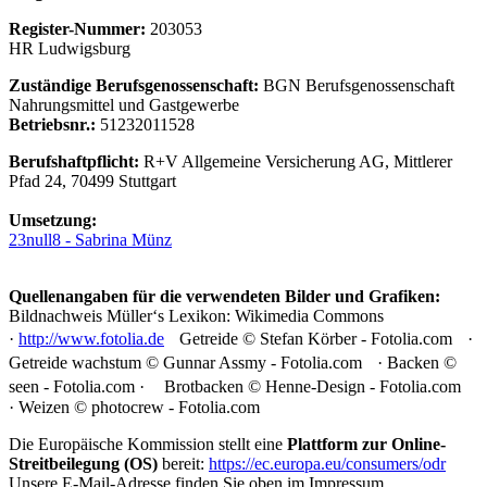
Register-Nummer:
203053
HR Ludwigsburg
Zuständige Berufsgenossenschaft:
BGN Berufsgenossenschaft
Nahrungsmittel und Gastgewerbe
Betriebsnr.:
51232011528
Berufshaftpflicht:
R+V Allgemeine Versicherung AG, Mittlerer
Pfad 24, 70499 Stuttgart
Umsetzung:
23null8 - Sabrina Münz
Quellenangaben für die verwendeten Bilder und Grafiken:
Bildnachweis Müller‘s Lexikon: Wikimedia Commons
·
http://www.fotolia.de
Getreide © Stefan Körber - Fotolia.com ·
Getreide wachstum © Gunnar Assmy - Fotolia.com · Backen ©
seen - Fotolia.com · Brotbacken © Henne-Design - Fotolia.com
· Weizen © photocrew - Fotolia.com
Die Europäische Kommission stellt eine
Plattform zur Online-
Streitbeilegung (OS)
bereit:
https://ec.europa.eu/consumers/odr
Unsere E-Mail-Adresse finden Sie oben im Impressum.