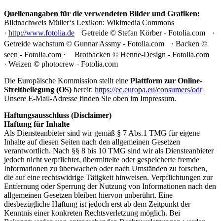
Quellenangaben für die verwendeten Bilder und Grafiken:
Bildnachweis Müller‘s Lexikon: Wikimedia Commons
·
http://www.fotolia.de
Getreide © Stefan Körber - Fotolia.com ·
Getreide wachstum © Gunnar Assmy - Fotolia.com · Backen ©
seen - Fotolia.com · Brotbacken © Henne-Design - Fotolia.com
· Weizen © photocrew - Fotolia.com
Die Europäische Kommission stellt eine
Plattform zur Online-
Streitbeilegung (OS)
bereit:
https://ec.europa.eu/consumers/odr
Unsere E-Mail-Adresse finden Sie oben im Impressum.
Haftungsausschluss (Disclaimer)
Haftung für Inhalte
Als Diensteanbieter sind wir gemäß § 7 Abs.1 TMG für eigene
Inhalte auf diesen Seiten nach den allgemeinen Gesetzen
verantwortlich. Nach §§ 8 bis 10 TMG sind wir als Diensteanbieter
jedoch nicht verpflichtet, übermittelte oder gespeicherte fremde
Informationen zu überwachen oder nach Umständen zu forschen,
die auf eine rechtswidrige Tätigkeit hinweisen. Verpflichtungen zur
Entfernung oder Sperrung der Nutzung von Informationen nach den
allgemeinen Gesetzen bleiben hiervon unberührt. Eine
diesbezügliche Haftung ist jedoch erst ab dem Zeitpunkt der
Kenntnis einer konkreten Rechtsverletzung möglich. Bei