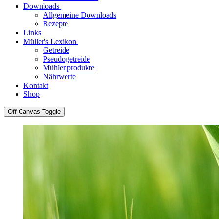
Downloads
Allgemeine Downloads
Rezepte
Links
Müller's Lexikon
Getreide
Pseudogetreide
Mühlenprodukte
Nährwerte
Kontakt
Shop
Off-Canvas Toggle