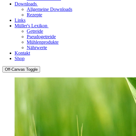
Downloads
Allgemeine Downloads
Rezepte
Links
Müller's Lexikon
Getreide
Pseudogetreide
Mühlenprodukte
Nährwerte
Kontakt
Shop
Off-Canvas Toggle