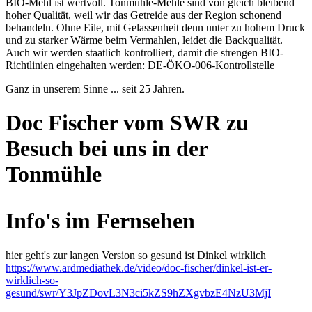
BIO-Mehl ist wertvoll. Tonmühle-Mehle sind von gleich bleibend
hoher Qualität, weil wir das Getreide aus der Region schonend
behandeln. Ohne Eile, mit Gelassenheit denn unter zu hohem Druck
und zu starker Wärme beim Vermahlen, leidet die Backqualität.
Auch wir werden staatlich kontrolliert, damit die strengen BIO-
Richtlinien eingehalten werden: DE-ÖKO-006-Kontrollstelle
Ganz in unserem Sinne ... seit 25 Jahren.
Doc Fischer vom SWR zu
Besuch bei uns in der
Tonmühle
Info's im Fernsehen
hier geht's zur langen Version so gesund ist Dinkel wirklich
https://www.ardmediathek.de/video/doc-fischer/dinkel-ist-er-
wirklich-so-
gesund/swr/Y3JpZDovL3N3ci5kZS9hZXgvbzE4NzU3MjI