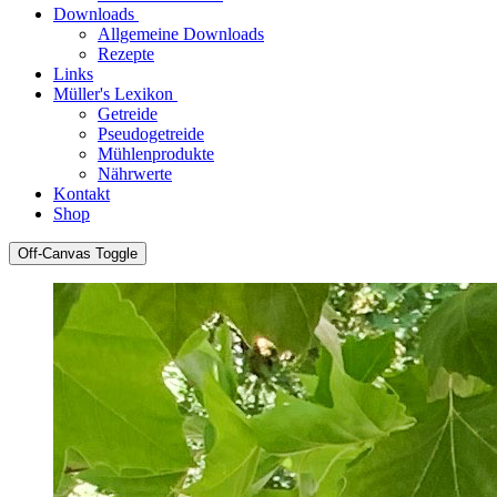
Downloads
Allgemeine Downloads
Rezepte
Links
Müller's Lexikon
Getreide
Pseudogetreide
Mühlenprodukte
Nährwerte
Kontakt
Shop
Off-Canvas Toggle