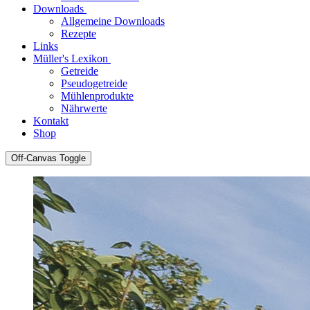
Downloads
Allgemeine Downloads
Rezepte
Links
Müller's Lexikon
Getreide
Pseudogetreide
Mühlenprodukte
Nährwerte
Kontakt
Shop
Off-Canvas Toggle