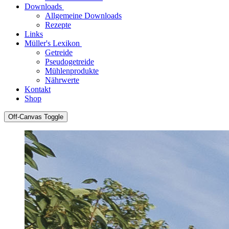
Downloads
Allgemeine Downloads
Rezepte
Links
Müller's Lexikon
Getreide
Pseudogetreide
Mühlenprodukte
Nährwerte
Kontakt
Shop
Off-Canvas Toggle