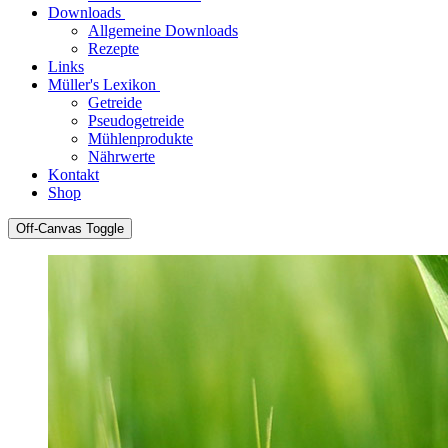
Downloads
Allgemeine Downloads
Rezepte
Links
Müller's Lexikon
Getreide
Pseudogetreide
Mühlenprodukte
Nährwerte
Kontakt
Shop
Off-Canvas Toggle