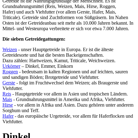
Getreide ist die Nahrungsgrundlage der Menschheit. Es ist
Grundnahrungsmittel (Reis, Weizen, Mais, Hirse, Roggen,
Hafer) und auch Viehfutter (vor allem Gerste, Hafer, Mais,
Triticale). Getreide sind Zuchtformen von Süßgräsern. Im Nahen
Osten ist der Getreideanbau seit mehr als 10.000 Jahren bekannt. In
Mittel- und Westeuropa verbreitete er sich vor etwa 7.000 Jahren.
Die sieben Getreidegattungen:
Weizen
- unser Hauptgetreide in Europa. Er ist die älteste
Getreidesorte und hat die besten Backeigenschaften.
Dazu zählen: Hartweizen, Kamut, Triticale, Weichweizen.
Urkörner
– Dinkel, Emmer, Einkorn
Roggen
- bedeutsam in kalten Regionen und auf leichten, sauren
und sandigen Böden; Brotgetreide und Viehfutter.
Gerste
- folgt im Fruchtwechsel dem Weizen; als Braugerste und
Viehfutter.
Reis
- Hauptgetreide vor allem in Asien und tropischen Ländern.
Mais
- Grundnahrungsmittel in Amerika und Afrika, Viehfutter.
Hirse
- vor allem in Afrika und Asien. Dazu gehören unter anderem
Sorghum und Teff.
Hafer
- das europäische Urgetreide, vor allem für Haferflocken und
Viehfutter.
Dinkel