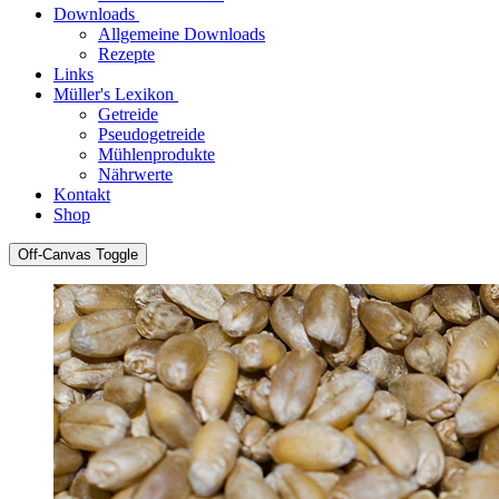
Downloads
Allgemeine Downloads
Rezepte
Links
Müller's Lexikon
Getreide
Pseudogetreide
Mühlenprodukte
Nährwerte
Kontakt
Shop
Off-Canvas Toggle