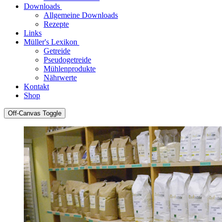
Downloads
Allgemeine Downloads
Rezepte
Links
Müller's Lexikon
Getreide
Pseudogetreide
Mühlenprodukte
Nährwerte
Kontakt
Shop
Off-Canvas Toggle