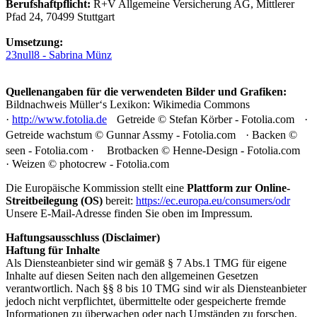
Berufshaftpflicht:
R+V Allgemeine Versicherung AG, Mittlerer
Pfad 24, 70499 Stuttgart
Umsetzung:
23null8 - Sabrina Münz
Quellenangaben für die verwendeten Bilder und Grafiken:
Bildnachweis Müller‘s Lexikon: Wikimedia Commons
·
http://www.fotolia.de
Getreide © Stefan Körber - Fotolia.com ·
Getreide wachstum © Gunnar Assmy - Fotolia.com · Backen ©
seen - Fotolia.com · Brotbacken © Henne-Design - Fotolia.com
· Weizen © photocrew - Fotolia.com
Die Europäische Kommission stellt eine
Plattform zur Online-
Streitbeilegung (OS)
bereit:
https://ec.europa.eu/consumers/odr
Unsere E-Mail-Adresse finden Sie oben im Impressum.
Haftungsausschluss (Disclaimer)
Haftung für Inhalte
Als Diensteanbieter sind wir gemäß § 7 Abs.1 TMG für eigene
Inhalte auf diesen Seiten nach den allgemeinen Gesetzen
verantwortlich. Nach §§ 8 bis 10 TMG sind wir als Diensteanbieter
jedoch nicht verpflichtet, übermittelte oder gespeicherte fremde
Informationen zu überwachen oder nach Umständen zu forschen,