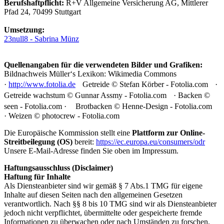
Berufshaftpflicht:
R+V Allgemeine Versicherung AG, Mittlerer
Pfad 24, 70499 Stuttgart
Umsetzung:
23null8 - Sabrina Münz
Quellenangaben für die verwendeten Bilder und Grafiken:
Bildnachweis Müller‘s Lexikon: Wikimedia Commons
·
http://www.fotolia.de
Getreide © Stefan Körber - Fotolia.com ·
Getreide wachstum © Gunnar Assmy - Fotolia.com · Backen ©
seen - Fotolia.com · Brotbacken © Henne-Design - Fotolia.com
· Weizen © photocrew - Fotolia.com
Die Europäische Kommission stellt eine
Plattform zur Online-
Streitbeilegung (OS)
bereit:
https://ec.europa.eu/consumers/odr
Unsere E-Mail-Adresse finden Sie oben im Impressum.
Haftungsausschluss (Disclaimer)
Haftung für Inhalte
Als Diensteanbieter sind wir gemäß § 7 Abs.1 TMG für eigene
Inhalte auf diesen Seiten nach den allgemeinen Gesetzen
verantwortlich. Nach §§ 8 bis 10 TMG sind wir als Diensteanbieter
jedoch nicht verpflichtet, übermittelte oder gespeicherte fremde
Informationen zu überwachen oder nach Umständen zu forschen,