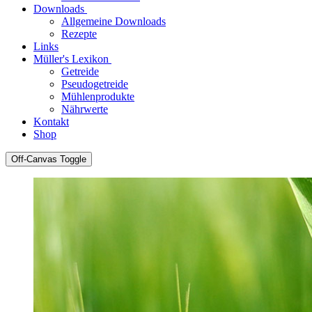
Downloads
Allgemeine Downloads
Rezepte
Links
Müller's Lexikon
Getreide
Pseudogetreide
Mühlenprodukte
Nährwerte
Kontakt
Shop
Off-Canvas Toggle