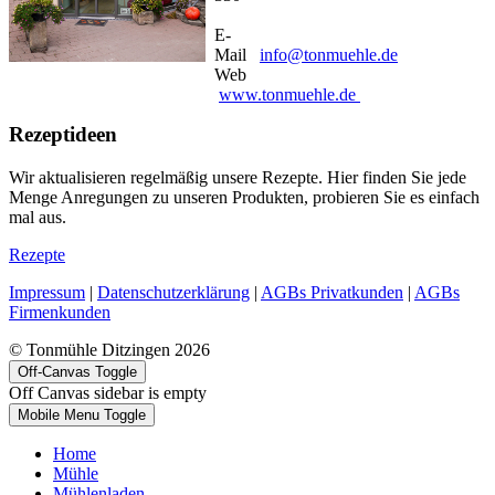
E-
Mail
info@tonmuehle.de
Web
www.tonmuehle.de
Rezeptideen
Wir aktualisieren regelmäßig unsere Rezepte. Hier finden Sie jede
Menge Anregungen zu unseren Produkten, probieren Sie es einfach
mal aus.
Rezepte
Impressum
|
Datenschutzerklärung
|
AGBs Privatkunden
|
AGBs
Firmenkunden
© Tonmühle Ditzingen 2026
Off-Canvas Toggle
Off Canvas sidebar is empty
Mobile Menu Toggle
Home
Mühle
Mühlenladen