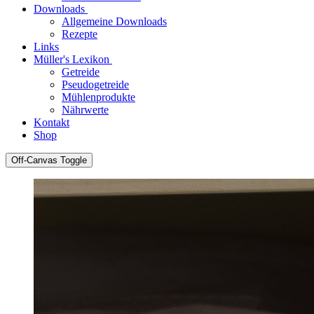
Downloads
Allgemeine Downloads
Rezepte
Links
Müller's Lexikon
Getreide
Pseudogetreide
Mühlenprodukte
Nährwerte
Kontakt
Shop
Off-Canvas Toggle