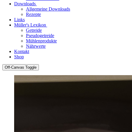
Downloads
Allgemeine Downloads
Rezepte
Links
Müller's Lexikon
Getreide
Pseudogetreide
Mühlenprodukte
Nährwerte
Kontakt
Shop
Off-Canvas Toggle